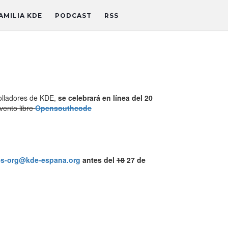
AMILIA KDE
PODCAST
RSS
olladores de KDE,
se celebrará en línea del 20
vento libre
Opensouthcode
s-org@kde-espana.org
antes del
18
27 de