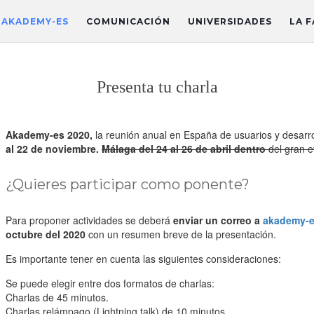
AKADEMY-ES
COMUNICACIÓN
UNIVERSIDADES
LA F
Presenta tu charla
Akademy-es 2020,
la reunión anual en España de usuarios y desarr
al 22 de noviembre.
Málaga del 24 al 26 de abril dentro
del gran e
¿Quieres participar como ponente?
Para proponer actividades se deberá
enviar un correo a
akademy-e
octubre del 2020
con un resumen breve de la presentación.
Es importante tener en cuenta las siguientes consideraciones:
Se puede elegir entre dos formatos de charlas:
Charlas de 45 minutos.
Charlas relámpago (Lightning talk) de 10 minutos.