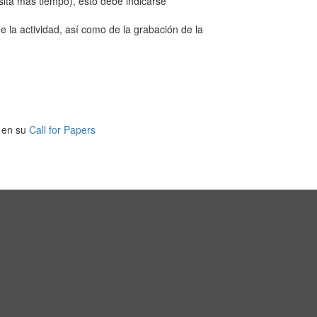
sita más tiempo), esto debe indicarse
de la actividad, así como de la grabación de la
o en su
Call for Papers