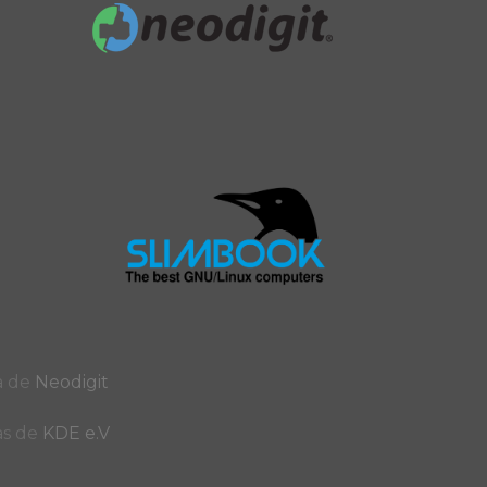
ía de
Neodigit
as de
KDE e.V