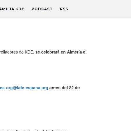
AMILIA KDE
PODCAST
RSS
rolladores de KDE,
se celebrará en Almería el
es-org@kde-espana.org
antes del 22 de