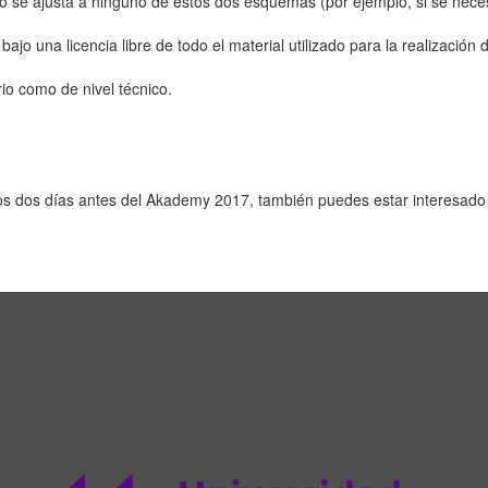
no se ajusta a ninguno de estos dos esquemas (por ejemplo, si se nece
ajo una licencia libre de todo el material utilizado para la realización 
io como de nivel técnico.
los dos días antes del Akademy 2017, también puedes estar interesad