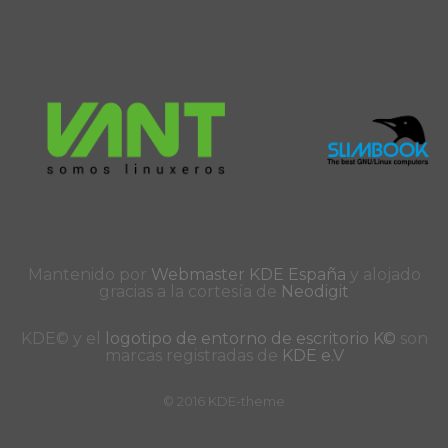
Mantenido por
Webmaster KDE España
y alojado
gracias a la cortesía de
Neodigit
KDE© y el
logotipo de entorno de escritorio K©
son
marcas registradas de
KDE e.V
© 2016 KDE-theme