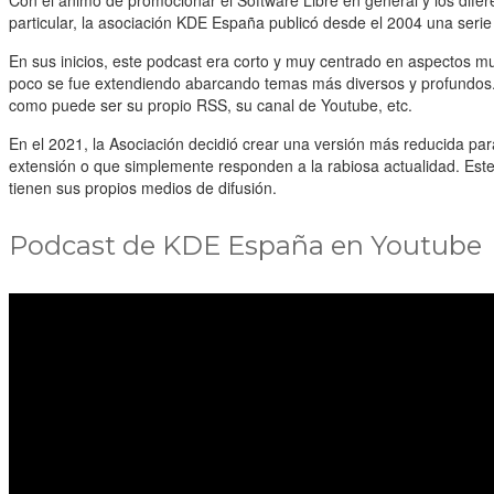
Con el ánimo de promocionar el Software Libre en general y los dif
particular, la asociación KDE España publicó desde el 2004 una serie
En sus inicios, este podcast era corto y muy centrado en aspectos m
poco se fue extendiendo abarcando temas más diversos y profundos.
como puede ser su propio RSS, su canal de Youtube, etc.
En el 2021, la Asociación decidió crear una versión más reducida p
extensión o que simplemente responden a la rabiosa actualidad. Est
tienen sus propios medios de difusión.
Podcast de KDE España en Youtube