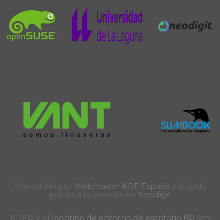
Mantenido por
Webmaster KDE España
y alojado
gracias a la cortesía de
Neodigit
KDE© y el
logotipo de entorno de escritorio K©
son